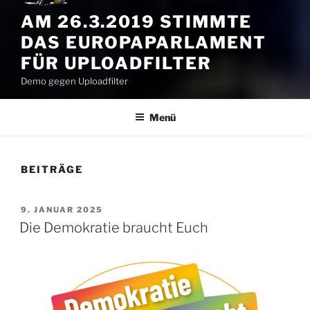
AM 26.3.2019 STIMMTE
DAS EUROPAPARLAMENT
FÜR UPLOADFILTER
Demo gegen Uploadfilter
Menü
BEITRÄGE
VERÖFFENTLICHT
9. JANUAR 2025
AM
Die Demokratie braucht Euch