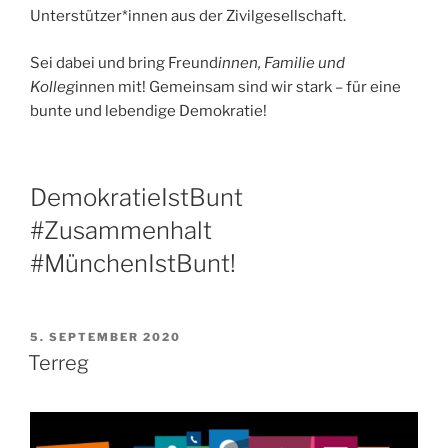
Unterstützer*innen aus der Zivilgesellschaft.
Sei dabei und bring Freund
innen, Familie und
Kolleg
innen mit! Gemeinsam sind wir stark – für eine
bunte und lebendige Demokratie!
DemokratieIstBunt
#Zusammenhalt
#MünchenIstBunt!
VERÖFFENTLICHT
5. SEPTEMBER 2020
AM
Terreg